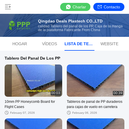
Charlar
Contacto
Qingdao Deals Plastech CO.,LTD
calidad Tablero del panal de los PP, Caja de la manga
de la plataforma Fabricante From China
HOGAR
VÍDEOS
LISTA DE TEMAS
WEBSITE
Tablero Del Panal De Los PP
00:03
00:39
10mm PP Honeycomb Board for
Tableros de panal de PP duraderos
Flight Cases
para cajas de vuelo en carretera
February 07, 2026
February 06, 2026