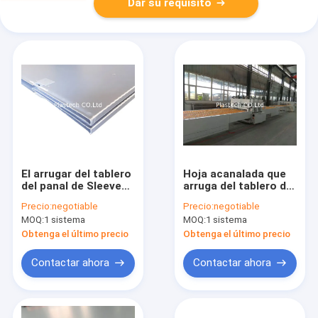
Dar su requisito
El arrugar del tablero
Hoja acanalada que
del panal de Sleeve
arruga del tablero del
Bending Machine PP
panal de Sleeve
Precio:
negotiable
Precio:
negotiable
del guardia de la
Bending Machine PP
MOQ:
1 sistema
MOQ:
1 sistema
burbuja
del guardia de la
burbuja
Obtenga el último precio
Obtenga el último precio
Contactar ahora
Contactar ahora