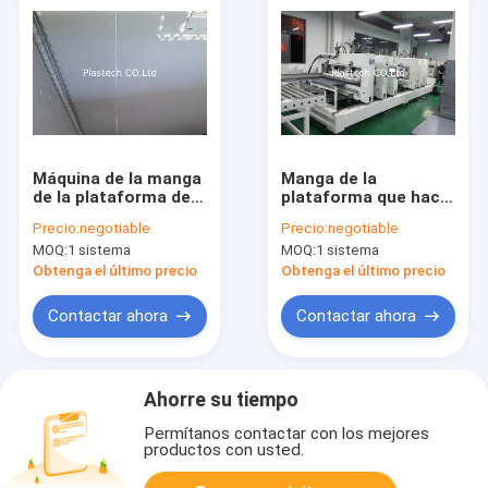
Máquina de la manga
Manga de la
de la plataforma de
plataforma que hace
la soldadura a tope
el paquete 3/6 de la
Precio:
negotiable
Precio:
negotiable
que atraca al guardia
manga del panal de
MOQ:
1 sistema
MOQ:
1 sistema
Board Honeycomb de
los PP de la máquina
la burbuja de los PP
que arruga
Obtenga el último precio
Obtenga el último precio
Contactar ahora
Contactar ahora
Ahorre su tiempo
Permítanos contactar con los mejores
productos con usted.