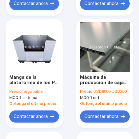
máquina
Contactar ahora
Contactar ahora
Manga de la
Máquina de
plataforma de los PP
producción de cajas
que hace al guardia
de paletas de
Precio:
negotiable
Precio:
USD8000-USD200000
Conpearl Board
plástico plegables en
MOQ:
1 sistema
MOQ:
1 set
Automatic de la
M de 10 mm, cajas
burbuja de la
gaylord de plástico
Obtenga el último precio
Obtenga el último precio
máquina
con manga
Contactar ahora
Contactar ahora