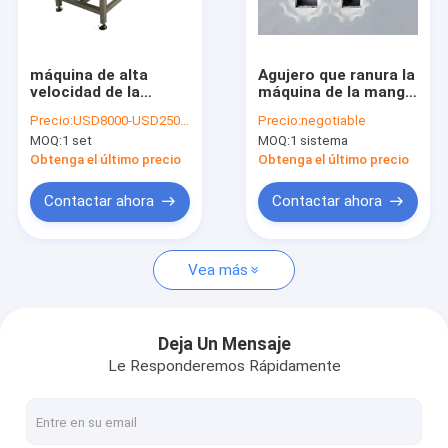
Sobre nosotros
Viaje de la fábrica
máquina de alta
Agujero que ranura la
velocidad de la
máquina de la manga
Control de calidad
soldadura por fusión
de la plataforma del
Precio:
USD8000-USD25000
Precio:
negotiable
del extremo 8kw para
guardia de la burbuja
MOQ:
1 set
MOQ:
1 sistema
el tablero plástico
de los PP
Pida una cita
Obtenga el último precio
Obtenga el último precio
Contactar ahora
Contactar ahora
Tablero del panal de los PP
Vea más
Caja de la manga de la plataforma
PP de cartón corrugado
Deja Un Mensaje
Le Responderemos Rápidamente
Máquina del lacre del borde
Manga que hace la máquina