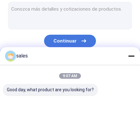
Protección temporal del piso
Tablero del hueco de los PP
Caja plástica acanalada
Continuar
Guardias acanalados del árbol
sales
Nuestras Categorías
9:07 AM
Good day, what product are you looking for?
Tablero del panal de
Caja de la manga de
PP de cartón
los PP
la plataforma
corrugado