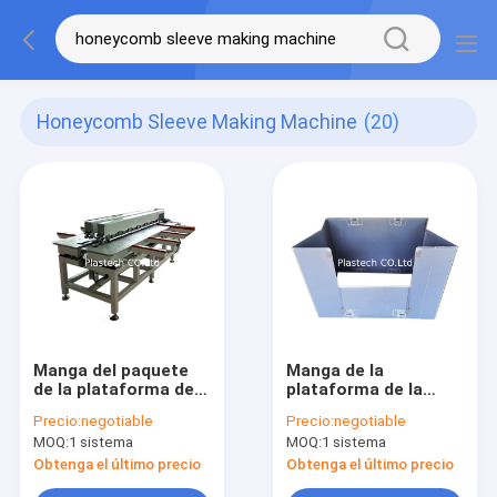
Honeycomb Sleeve Making Machine
(20)
Manga del paquete
Manga de la
de la plataforma de
plataforma de la
los PP del control de
ventana de la
Precio:
negotiable
Precio:
negotiable
Siemens que hace la
operación que hace
MOQ:
1 sistema
MOQ:
1 sistema
máquina
la puerta de Droping
del tablero de
Obtenga el último precio
Obtenga el último precio
Conpearl de la