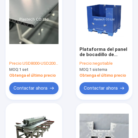
Plataforma del panel
de bocadillo de
Conpearl PP que
Precio:
USD8000-USD200000
Precio:
negotiable
hace las máquinas
MOQ:
1 set
MOQ:
1 sistema
Obtenga el último precio
Obtenga el último precio
Contactar ahora
Contactar ahora
Hogar
Productos
Vídeos