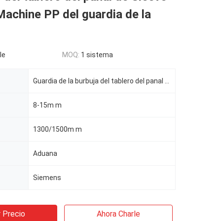
achine PP del guardia de la
le
MOQ:
1 sistema
Guardia de la burbuja del tablero del panal de los PP
8-15m m
1300/1500m m
Aduana
Siemens
 Precio
Ahora Charle