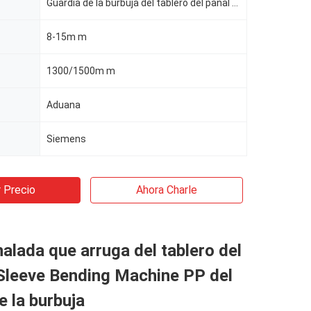
Guardia de la burbuja del tablero del panal de los PP
8-15m m
1300/1500m m
Aduana
Siemens
 Precio
Ahora Charle
alada que arruga del tablero del
Sleeve Bending Machine PP del
e la burbuja