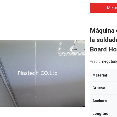
Mejor
Máquina d
la soldad
Board Ho
Precio:
negotiab
Material
Grueso
Anchura
Longitud