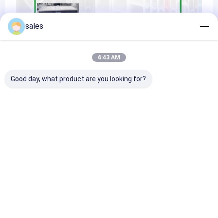
sales
6:43 AM
Good day, what product are you looking for?
Certificates
Inicio
Mapa del
Contactar
Desktop
Sitio
Ahora
Site
Mapa del Sitio
Privacy Policy
Calidad
Tablero del panal de los PP
Fábrica De China.Copyright ©
2026 Qingdao Deals Plastech CO.,LTD. All Rights Reserved.