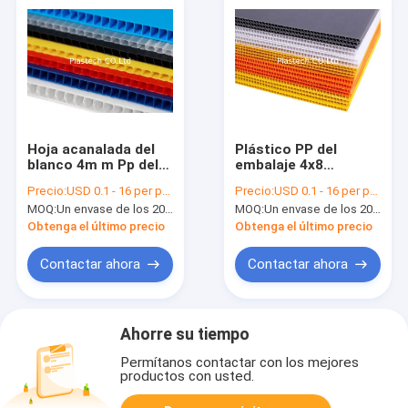
Hoja acanalada del
Plástico PP del
blanco 4m m Pp del
embalaje 4x8
tratamiento de la
Coroplast de cartón
Precio:
USD 0.1 - 16 per pcs
Precio:
USD 0.1 - 16 per pcs
corona
corrugado
MOQ:
Un envase de los 20ft
MOQ:
Un envase de los 20ft
Obtenga el último precio
Obtenga el último precio
Contactar ahora
Contactar ahora
Ahorre su tiempo
Permítanos contactar con los mejores
productos con usted.