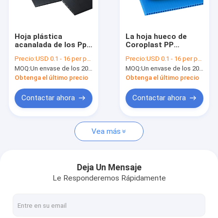
Sobre nosotros
Viaje de la fábrica
Hoja plástica
La hoja hueco de
acanalada de los Pp
Coroplast PP
Control de calidad
de la estructura
acanaló los paneles
Precio:
USD 0.1 - 16 per pcs
Precio:
USD 0.1 - 16 per pcs
hueco conductora
plásticos ignífugos
MOQ:
Un envase de los 20ft
MOQ:
Un envase de los 20ft
Pida una cita
Obtenga el último precio
Obtenga el último precio
Contactar ahora
Contactar ahora
Tablero del panal de los PP
Vea más
Caja de la manga de la plataforma
PP de cartón corrugado
Deja Un Mensaje
Le Responderemos Rápidamente
Máquina del lacre del borde
Manga que hace la máquina