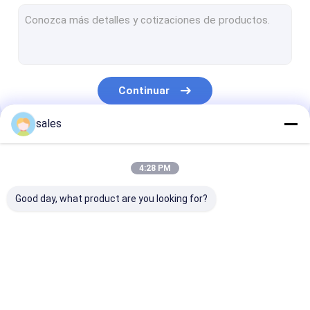
Protección temporal del piso
Tablero del hueco de los PP
Caja plástica acanalada
Continuar
Guardias acanalados del árbol
sales
Nuestras Categorías
4:28 PM
Good day, what product are you looking for?
Tablero del panal de
Caja de la manga de
PP de cartón
los PP
la plataforma
corrugado