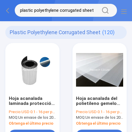
Plastic Polyethylene Corrugated Sheet
(120)
Hoja acanalada
Hoja acanalada del
laminada protección
polietileno gemelo
del polietileno de los
hueco de la pared
Precio:
USD 0.1 - 16 per pcs
Precio:
USD 0.1 - 16 per pcs
pisos
MOQ:
Un envase de los 20ft
MOQ:
Un envase de los 20ft
Obtenga el último precio
Obtenga el último precio