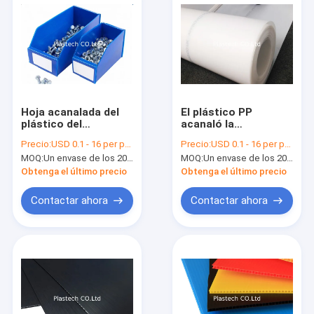
Hoja acanalada del
El plástico PP
plástico del
acanaló la
polipropileno
protección temporal
Precio:
USD 0.1 - 16 per pcs
Precio:
USD 0.1 - 16 per pcs
del piso
MOQ:
Un envase de los 20ft
MOQ:
Un envase de los 20ft
Obtenga el último precio
Obtenga el último precio
Contactar ahora
Contactar ahora
Hogar
Productos
Vídeos