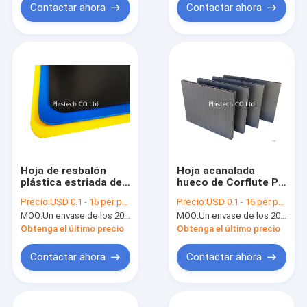
Contactar ahora
Contactar ahora
Hoja de resbalón
Hoja acanalada
plástica estriada del
hueco de Corflute Pp
polipropileno de la
de la protección del
Precio:
USD 0.1 - 16 per pcs
Precio:
USD 0.1 - 16 per pcs
estructura hueco
piso
MOQ:
Un envase de los 20ft
MOQ:
Un envase de los 20ft
Obtenga el último precio
Obtenga el último precio
Contactar ahora
Contactar ahora