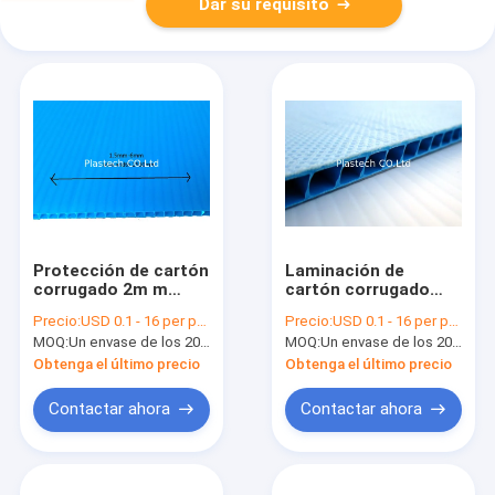
Dar su requisito
Protección de cartón
Laminación de
corrugado 2m m
cartón corrugado
azules plásticos del
reticulada Coroplast
Precio:
USD 0.1 - 16 per pcs
Precio:
USD 0.1 - 16 per pcs
piso de Corflute PP
3m m de los PP
MOQ:
Un envase de los 20ft
MOQ:
Un envase de los 20ft
3m m
Spunbond de la
espuma 4m m
Obtenga el último precio
Obtenga el último precio
Contactar ahora
Contactar ahora