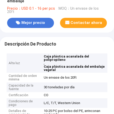
embalaje
Precio：USD 0.1 - 16 per pcs
MOQ：Un envase de los
20ft
Mejor precio
Contactar ahora
Descripción De Producto
Caja plástica acanalada del
polipropileno
Alta luz
,
Caja plástica acanalada del embalaje
vegetal
Cantidad de orden
Un envase de los 20ft
mínima
Capacidad de la
30 toneladas por día
fuente
Certificación
CO
Condiciones de
L/C, T/T, Western Union
pago
Detalles de
10-25 PC por bolso del PE, arrinconan