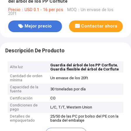
del árbol de los PP Corflute
Precio：USD 0.1 - 16 per pcs
MOQ：Un envase de los
20ft
Mejor precio
Contactar ahora
Descripción De Producto
,
Guardia del árbol de los PP Corflute
Alta luz
Guardia flexible del árbol de Corflute
Cantidad de orden
Un envase de los 20ft
mínima
Capacidad de la
30 toneladas por día
fuente
Certificación
CO
Condiciones de
L/C, T/T, Western Union
pago
Detalles de
25/50 de las PC por bolso del PE con la
empaquetado
banda del embalaje