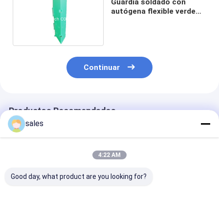
Guardia soldado con
autógena flexible verde
flexible del árbol de los PP
Corflute
Continuar
Productos Recomendados
sales
4:22 AM
Good day, what product are you looking for?
Guardias
Guardias
Guardia
acanalados
acanalados
ULTRAVIOLETA