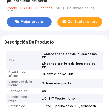
polipropileno del perfil
Precio：USD 0.1 - 16 per pcs
MOQ：Un envase de los
20ft
Mejor precio
Contactar ahora
Descripción De Producto
Tablero acanalado del hueco de los
PP
Alta luz
,
Línea tablero de H del hueco de los
PP
Cantidad de orden
Un envase de los 20ft
mínima
Capacidad de la
30 toneladas por día
fuente
Certificación
CO
Condiciones de
L/C, T/T, Western Union
pago
Detalles de
10-25 PC por bolso del PE, arrinconan